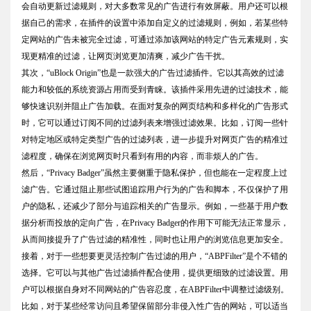
会自动更新过滤规则，对大多数常见的广告进行有效屏蔽。用户还可以根
据自己的需求，在插件的设置中添加自定义的过滤规则，例如，若某些特
定网站的广告未被完全过滤，可通过添加该网站的特定广告元素规则，实
现更精准的过滤，让网页浏览更加清爽，减少广告干扰。
其次，“uBlock Origin”也是一款强大的广告过滤插件。它以其高效的过滤
能力和较低的系统资源占用而受到青睐。该插件采用先进的过滤技术，能
够快速识别并阻止广告加载。在面对复杂的网页结构和多样化的广告形式
时，它可以通过订阅不同的过滤列表来增强过滤效果。比如，订阅一些针
对特定地区或特定类型广告的过滤列表，进一步提升对网页广告的精准过
滤程度，确保在浏览网页时只看到有用的内容，而非烦人的广告。
然后，“Privacy Badger”虽然主要侧重于隐私保护，但也能在一定程度上过
滤广告。它通过阻止那些试图追踪用户行为的广告和脚本，不仅保护了用
户的隐私，还减少了部分与追踪相关的广告显示。例如，一些基于用户数
据分析而投放的定向广告，在Privacy Badger的作用下可能无法正常显示，
从而间接提升了广告过滤的精准性，同时也让用户的浏览信息更加安全。
接着，对于一些想要更灵活控制广告过滤的用户，“ABPFilter”是个不错的
选择。它可以与其他广告过滤插件配合使用，提供更细致的过滤设置。用
户可以根据自身对不同网站的广告容忍度，在ABPFilter中调整过滤级别。
比如，对于某些经常访问且希望保留部分非侵入性广告的网站，可以适当