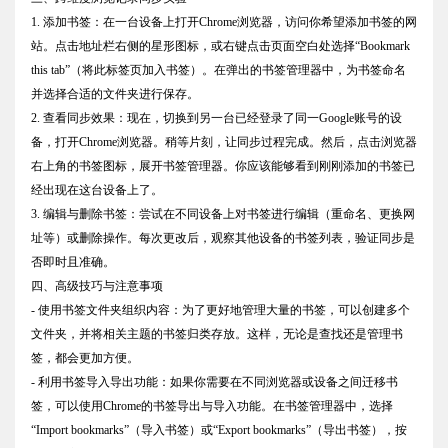
1. 添加书签：在一台设备上打开Chrome浏览器，访问你希望添加书签的网
站。点击地址栏右侧的星形图标，或右键点击页面空白处选择“Bookmark
this tab”（将此标签页加入书签）。在弹出的书签管理器中，为书签命名
并选择合适的文件夹进行保存。
2. 查看同步效果：现在，切换到另一台已经登录了同一Google账号的设
备，打开Chrome浏览器。稍等片刻，让同步过程完成。然后，点击浏览器
右上角的书签图标，展开书签管理器。你应该能够看到刚刚添加的书签已
经出现在这台设备上了。
3. 编辑与删除书签：尝试在不同设备上对书签进行编辑（重命名、更换网
址等）或删除操作。每次更改后，观察其他设备的书签列表，验证同步是
否即时且准确。
四、高级技巧与注意事项
- 使用书签文件夹组织内容：为了更好地管理大量的书签，可以创建多个
文件夹，并将相关主题的书签归类存放。这样，无论是查找还是管理书
签，都会更加方便。
- 利用书签导入导出功能：如果你需要在不同浏览器或设备之间迁移书
签，可以使用Chrome的书签导出与导入功能。在书签管理器中，选择
“Import bookmarks”（导入书签）或“Export bookmarks”（导出书签），按