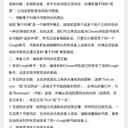
高级功能，实现跨设备、跨平台的浏览记录同步，仿佛穿越不同的“维
度”，让信息获取更加高效与便捷。
一、理解量子纠缠与书签同步的类比
虽然“量子纠缠”是一个物理学概念，描述的是两个或多个粒子之间存在的
一种非局域性关联，但在这里，我们可以将其比喻为Chrome浏览器书签同
步功能的“超距作用”。即无论设备相隔多远，只要它们都登录了同一个
Google账号，书签的更改就能瞬间在所有设备上反映出来，仿佛这些设备
间的书签状态通过某种“量子纠缠”紧密相连。
二、准备工作：确保账号同步设置正确
1. 登录Google账号：首先，确保你的Chrome浏览器已经登录了你的Google
账号。这是实现书签同步的基础。
2. 开启同步功能：点击浏览器右上角的头像或初始图标，选择“Turn on
sync...”或“开启同步”（具体文字可能因版本而异）。在弹出的窗口中，勾
选“Bookmarks”（书签）选项，并确认其他想要同步的内容（如密码、历
史记录等），然后点击“Next”或“下一步”。
3. 完成同步设置：按照提示完成剩余的设置步骤，等待同步过程完成。一
旦启用了书签同步，任何在你当前设备上添加、编辑或删除的书签，都将
自动同步到所有其他登录了同一Google账号的设备上。
三、跨维度浏览记录同步实验