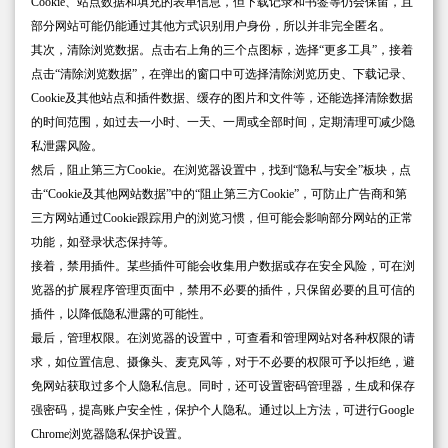
Cookie、站点数据和填充的表单信息，但下载记录和书签等仍会保留，且
部分网站可能仍能通过其他方式识别用户身份，所以并非完全匿名。
其次，清除浏览数据。点击右上角的三个点图标，选择“更多工具”，接着
点击“清除浏览数据”，在弹出的窗口中可选择清除浏览历史、下载记录、
Cookie及其他站点和插件数据、缓存的图片和文件等，还能选择清除数据
的时间范围，如过去一小时、一天、一周或全部时间，定期清理可减少隐
私泄露风险。
然后，阻止第三方Cookie。在浏览器设置中，找到“隐私与安全”板块，点
击“Cookie及其他网站数据”中的“阻止第三方Cookie”，可防止广告商和第
三方网站通过Cookie跟踪用户的浏览习惯，但可能会影响部分网站的正常
功能，如登录状态保持等。
接着，禁用插件。某些插件可能会收集用户数据或存在安全风险，可在浏
览器的扩展程序管理页面中，禁用不必要的插件，只保留必要的且可信的
插件，以降低隐私泄露的可能性。
最后，管理权限。在浏览器的设置中，可查看和管理网站对各种权限的请
求，如位置信息、摄像头、麦克风等，对于不必要的权限可予以拒绝，避
免网站获取过多个人隐私信息。同时，还可设置密码管理器，生成和保存
强密码，提高账户安全性，保护个人隐私。通过以上方法，可进行Google
Chrome浏览器隐私保护设置。