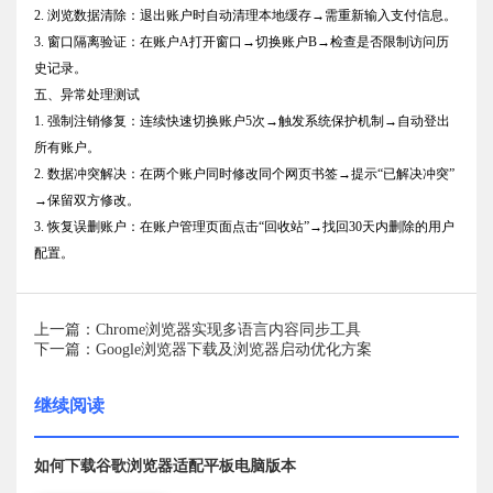
2. 浏览数据清除：退出账户时自动清理本地缓存→需重新输入支付信息。
3. 窗口隔离验证：在账户A打开窗口→切换账户B→检查是否限制访问历
史记录。
五、异常处理测试
1. 强制注销修复：连续快速切换账户5次→触发系统保护机制→自动登出
所有账户。
2. 数据冲突解决：在两个账户同时修改同个网页书签→提示“已解决冲突”
→保留双方修改。
3. 恢复误删账户：在账户管理页面点击“回收站”→找回30天内删除的用户
配置。
上一篇：Chrome浏览器实现多语言内容同步工具
下一篇：Google浏览器下载及浏览器启动优化方案
继续阅读
如何下载谷歌浏览器适配平板电脑版本