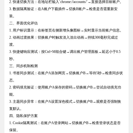
2. 快速切换方法：在地址栏输入`chrome://accounts/`→直接选择目标账户。
3. 数据隔离验证：在A账户下载插件→切换B账户→检查是否需重新安
装。
二、界面优化评估
1. 用户标识显示：在标签页右侧新增头像图标→实时显示当前账户信息。
2. 动画过渡效果：切换账户时触发淡入淡出动画→持续300毫秒完成过
渡。
3. 快捷键响应测试：按Ctrl+M组合键→调出账户管理面板→延迟小于0.5
秒。
三、同步机制检测
1. 书签同步测试：在账户A添加网页→切换账户B→等待5秒→检查同步状
态。
2. 密码填充验证：使用账户A保存的密码→切换账户B→尝试自动填充功
能。
3. 主题同步异常：在账户A设置深色模式→切换账户B→观察是否强制恢
复默认。
四、隐私保护方案
1. Cookie隔离测试：在账户A登录网站→切换账户B→检查登录状态是否
保留。