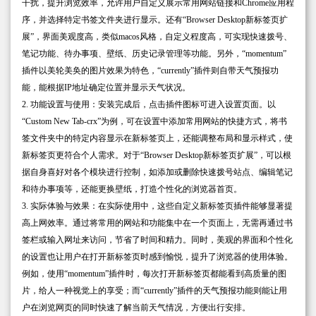
干扰，提升浏览效率，允许用户自定义展示常用网站链接和Chrome应用程
序，并选择特定书签文件夹进行显示。还有“Browser Desktop新标签页扩
展”，界面美观度高，类似macos风格，自定义程度高，可实现快速拨号、
笔记功能、待办事项、壁纸、历史记录管理等功能。另外，“momentum”
插件以美轮美奂的图片效果为特色，“currently”插件则自带天气预报功
能，能根据IP地址确定位置并显示天气状况。
2. 功能设置与使用：安装完成后，点击插件图标可进入设置页面。以
“Custom New Tab-crx”为例，可在设置中添加常用网站的快捷方式，将书
签文件夹中的特定内容显示在新标签页上，还能调整布局和显示样式，使
新标签页更符合个人需求。对于“Browser Desktop新标签页扩展”，可以根
据自身喜好对各个模块进行控制，如添加或删除快速拨号站点、编辑笔记
和待办事项等，还能更换壁纸，打造个性化的浏览器首页。
3. 实际体验与效果：在实际使用中，这些自定义新标签页插件能够显著提
高上网效率。通过将常用的网站和功能集中在一个页面上，无需再通过书
签栏或输入网址来访问，节省了时间和精力。同时，美观的界面和个性化
的设置也让用户在打开新标签页时感到愉悦，提升了浏览器的使用体验。
例如，使用“momentum”插件时，每次打开新标签页都能看到高质量的图
片，给人一种视觉上的享受；而“currently”插件的天气预报功能则能让用
户在浏览网页的同时快速了解当前天气情况，方便出行安排。