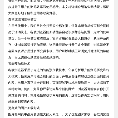
备受用户青睐。而近期，谷歌浏览器推出了一系列性能优化新功能，进一
步提升了用户的浏览效率和使用感受。本文将详细介绍这些新功能，帮助
大家更好地了解和运用谷歌浏览器。
自动冻结闲置标签页
在日常使用中，我们常常会打开多个标签页，但并非所有标签页都会同时
处于活动状态。谷歌浏览器的新功能会自动识别并冻结闲置一定时间的标
签页。当一个标签页被冻结后，它所占用的资源会大幅减少，从而释放内
存，让浏览器运行更加流畅。这意味着即使打开了多个页面，浏览器也不
会因为资源占用过多而变得卡顿。用户可以继续正常浏览其他活跃的标签
页，而无需担心浏览器性能受到影响。
智能预加载技术
谷歌浏览器采用了先进的智能预加载技术。它会分析用户的浏览历史和行
为模式，预测用户可能会访问的页面，并在后台提前加载这些页面的部分
内容。当用户真正点击链接时，页面能够更快地呈现给用户，大大缩短了
等待时间。例如，如果你经常访问某个新闻网站，浏览器可能会在你打开
浏览器的同时，就开始预加载该网站的首页，这样当你再次访问时，瞬间
就能看到页面内容。
更高效的图片加载方式
图片是网页中占用资源较大的元素之一。为了优化图片加载，谷歌浏览器