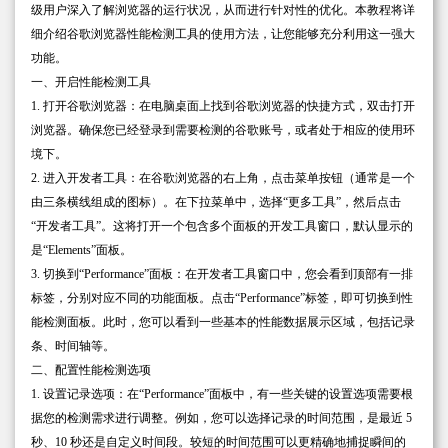
级用户深入了解浏览器的运行状况，从而进行针对性的优化。本教程将详
细介绍谷歌浏览器性能检测工具的使用方法，让您能够充分利用这一强大
功能。
一、开启性能检测工具
1. 打开谷歌浏览器：在电脑桌面上找到谷歌浏览器的快捷方式，双击打开
浏览器。确保您已经登录到需要检测的谷歌账号，或者处于相应的使用环
境下。
2. 进入开发者工具：在谷歌浏览器的右上角，点击菜单按钮（通常是一个
由三条横线组成的图标）。在下拉菜单中，选择“更多工具”，然后点击
“开发者工具”。这将打开一个包含多个面板的开发工具窗口，默认显示的
是“Elements”面板。
3. 切换到“Performance”面板：在开发者工具窗口中，您会看到顶部有一排
标签，分别对应不同的功能面板。点击“Performance”标签，即可切换到性
能检测面板。此时，您可以看到一些基本的性能数据展示区域，包括记录
条、时间轴等。
二、配置性能检测选项
1. 设置记录选项：在“Performance”面板中，有一些关键的设置选项需要根
据您的检测需求进行调整。例如，您可以选择记录的时间范围，是最近 5
秒、10 秒还是自定义时间段。较短的时间范围可以更精确地捕捉瞬间的