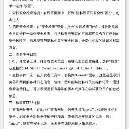
单中选择“设置”。
2. 查找安全检查选项：在设置页面中，找到“隐私设置和安全性”部分，点
击进入。
3. 启用安全检查：在“安全检查”部分，点击“立即检查”按钮，谷歌浏览器
会自动进行一系列安全检查，包括检查已安装的扩展程序是否存在已知的
安全风险等，若发现有与隐私相关的安全问题，会提供相应的建议和解决
方案。
二、查看事件日志
1. 打开开发者工具：打开谷歌浏览器，右键点击页面空白处，选择“检查”
或直接按Ctrl+Shift+I（Windows/Linux）或Cmd+Option+I（Mac）。
2. 查找事件日志：在开发者工具中，切换到“Console”面板，这里会显示浏
览器和网页的各种日志信息，包括一些可能与隐私相关的操作记录，通过
查看这些日志，可以发现是否有异常的脚本或操作在尝试获取用户的敏感
信息。
三、检查HTTPS连接
1. 查看网址开头：在地址栏查看网址，若开头是“https://”，代表连接相对
安全，浏览器会对数据传输进行加密，降低信息被窃取的风险；若为
“http://”，则存在安全风险，应避免在该网站输入敏感信息。