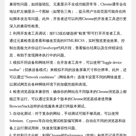
兼容性问题，如排版错乱、元素显示不全或功能异常等，Chrome通常会在
地址栏左侧显示一个图标（如警告三角），提示用户当前页面可能存在跨
站脚本攻击等问题。此外，开发者还可以利用Chrome的开发者工具进行更
深入的兼容性检查。
2. 利用开发者工具调试：按F12或右键选择“检查”即可打开开发者工具。
通过元素检查器查看和修改页面的HTML和CSS，实时预览更改效果。控
制台面板允许你运行JavaScript代码片段，查看输出结果以及任何错误信
息，有助于发现脚本执行中的问题。
3. 模拟不同设备和网络环境：在开发者工具中，可以使用“Toggle device
toolbar”（切换设备模式）来模拟不同的设备屏幕尺寸和分辨率。此外，还
可以通过“Network conditions”（网络条件）选项卡设置不同的网络速度，
以测试网页在各种网络环境下的加载性能和表现。
4. 检查浏览器版本兼容性：确保你的网站在不同版本的Chrome浏览器上都
能正常运行。可以通过安装多个版本的Chrome浏览器或者使用像
BrowserStack这样的在线服务来进行跨版本测试。
5. 自动化测试：对于复杂的网站，手动测试可能不够高效。可以使用
Selenium、Cypress等自动化测试框架编写脚本，自动在不同的浏览器和设
备上运行测试用例，快速发现兼容性问题。
6. 监控和日志分析：利用Chrome的Performance（性能）标签页记录页面加