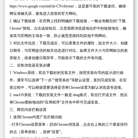
https://www.google.com/intl/zh-CN/chrome/，这是最可靠的下载途径。确保
网址准确无误，避免进入假冒的官方网站。
2. 确认下载链接：在官网上找到明确的下载链接，一般会有醒目的“下载
Chrome”按钮。点击该按钮后，注意观察浏览器地址栏中的链接地址，确
保其与官网的主域名一致，防止被恶意跳转到其他不明网站。
3. 对比文件信息：下载完成后，可以查看文件的属性，如文件大小、创建
日期等，与官网提供的相关信息进行对比。如果文件大小与官网标注的差
异较大，或者创建日期异常，可能表示下载的文件有问题。
二、谷歌浏览器安装步骤
1. Windows系统：双击下载好的安装文件，按照安装向导的提示进行操
作。通常可以选择“下一步”“接受条款”等默认设置，直到完成安装。在安
装过程中，可以根据需要选择是否将Chrome设置为默认浏览器等选项。
2. macOS系统：下载的安装文件一般是.dmg格式，双击打开该文件，然后
将Chrome图标拖动到“应用程序”文件夹中即可完成安装。
三、网页内容拦截设置
1. 使用Chrome内置广告拦截功能
- 打开Chrome设置菜单：启动Chrome浏览器，点击右上角的三个垂直排列
的点（菜单按钮），选择“设置”。