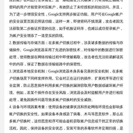
密码的用户才能登录对应账户，有效防止了未经授权的初始访问。并且，
为了进一步增强安全性，Google支持两步验证功能。用户可在Google账户
的安全设置页面启用该功能，这样一来，即便密码不慎泄露，攻击者因无
法获取第二步验证所需的信息，如手机验证码等，也难以成功登录账户，
为账户安全增添了一道坚实的防线。
2. 数据传输与存储方面：在多账户切换过程中，涉及诸多数据的传输与存
储操作。Google浏览器采用了先进的加密技术，对传输中的数据进行加密
处理，使得数据在网络传输过程中即便被截取，攻击者也无法轻易解读其
中的内容，保证了数据在传输链路中的保密性。
3. 浏览器本地安全机制：Google浏览器本身具备完善的安全机制，在多账
户切换场景下同样发挥作用。它会对正在运行的插件、扩展程序等进行安
全监测，防止恶意插件利用多账户切换的漏洞窃取用户数据或破坏账户环
境。例如，若某个插件存在安全风险，浏览器会及时提醒用户并进行相应
处理，避免因插件问题导致多账户切换时的安全威胁。
4. 设备与环境因素考量：使用设备的健康状况和所处网络环境也会影响多
账户切换的安全性。如果设备本身感染了病毒、木马等恶意软件，那么在
多账户切换时，这些恶意程序可能会趁机窃取账户信息或干扰正常的切换
流程。因此，保持设备的安全状态，安装可靠的杀毒软件并定期扫描，是