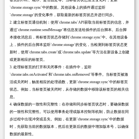
签页的URL、顺序、是否固定等。当标签页状态发生变化时，更新
`chrome.storage.sync`中的数据。其他设备上的插件通过监听
`chrome.storage`的变化事件，获取最新的标签页状态并进行同步。
2. 建立标签页通信机制：使用`chrome.tabs`API获取当前标签页的信息，并
通过`chrome.runtime.sendMessage`将信息发送给插件的后台脚本。后台脚
本接收消息后，将标签页状态存储到`chrome.storage.sync`中。在其他设备
上，插件的后台脚本监听`chrome.storage`的变化，当检测到标签页状态更
新时，使用`chrome.tabs.create`或`chrome.tabs.update`等方法在新设备上创建
或更新相应的标签页。
3. 处理标签页的打开和关闭事件：在插件中，监听
`chrome.tabs.onActivated`和`chrome.tabs.onRemoved`等事件。当标签页被激
活或关闭时，触发相应的处理函数，更新`chrome.storage.sync`中的标签页
状态。例如，当标签页被关闭时，从存储的数据中移除该标签页的相关信
息。
4. 确保数据的一致性和完整性：在存储和同步标签页状态时，要确保数据
的一致性和完整性。可以使用事务处理或版本控制等机制，防止数据在同
步过程中出现冲突或丢失。例如，在更新`chrome.storage.sync`中的数据
时，先获取当前的数据版本，然后在更新后的数据中增加版本号，以确保
数据的最新性。