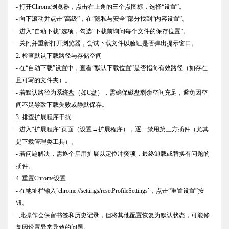
- 打开Chrome浏览器，点击右上角的三个点图标，选择“设置”。
- 向下滚动并点击“高级”，在“隐私与安全”部分找到“内容设置”。
- 进入“自动下载”选项，勾选“下载前询问每个文件的保存位置”。
- 关闭并重新打开浏览器，尝试下载文件以验证是否弹出提示窗口。
2. 检查默认下载路径与存储空间
- 在“自动下载”设置中，查看“默认下载位置”是否指向有效路径（如存在
且可写的文件夹）。
- 若默认路径为系统盘（如C盘），需确保磁盘剩余空间充足，避免因空
间不足导致下载失败或静默保存。
3. 排查扩展程序干扰
- 进入“扩展程序”页面（设置→扩展程序），逐一禁用第三方插件（尤其
是下载管理类工具）。
- 若问题解决，需逐个启用扩展以定位冲突项，最终卸载或替换有问题的
插件。
4. 重置Chrome设置
- 在地址栏输入`chrome://settings/resetProfileSettings`，点击“重置设置”按
钮。
- 此操作会保留书签和历史记录，但将其他配置恢复为默认状态，可能修
复因设置异常导致的问题。