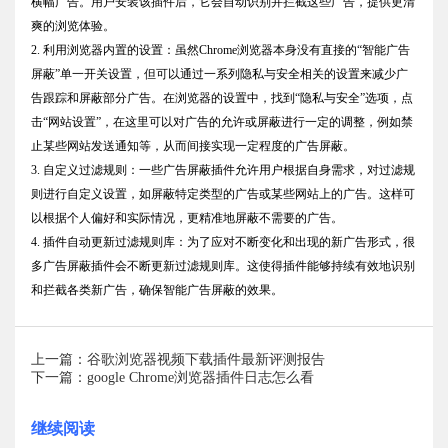
横幅广告。用户安装该插件后，它会自动识别并拦截这些广告，提供更清
爽的浏览体验。
2. 利用浏览器内置的设置：虽然Chrome浏览器本身没有直接的“智能广告
屏蔽”单一开关设置，但可以通过一系列隐私与安全相关的设置来减少广
告跟踪和屏蔽部分广告。在浏览器的设置中，找到“隐私与安全”选项，点
击“网站设置”，在这里可以对广告的允许或屏蔽进行一定的调整，例如禁
止某些网站发送通知等，从而间接实现一定程度的广告屏蔽。
3. 自定义过滤规则：一些广告屏蔽插件允许用户根据自身需求，对过滤规
则进行自定义设置，如屏蔽特定类型的广告或某些网站上的广告。这样可
以根据个人偏好和实际情况，更精准地屏蔽不需要的广告。
4. 插件自动更新过滤规则库：为了应对不断变化和出现的新广告形式，很
多广告屏蔽插件会不断更新过滤规则库。这使得插件能够持续有效地识别
和拦截各类新广告，确保智能广告屏蔽的效果。
上一篇：谷歌浏览器视频下载插件最新评测报告
下一篇：google Chrome浏览器插件日志怎么看
继续阅读