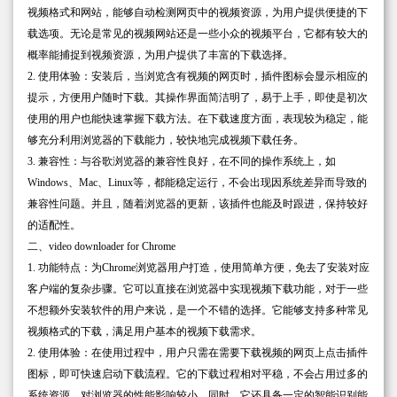
视频格式和网站，能够自动检测网页中的视频资源，为用户提供便捷的下
载选项。无论是常见的视频网站还是一些小众的视频平台，它都有较大的
概率能捕捉到视频资源，为用户提供了丰富的下载选择。
2. 使用体验：安装后，当浏览含有视频的网页时，插件图标会显示相应的
提示，方便用户随时下载。其操作界面简洁明了，易于上手，即使是初次
使用的用户也能快速掌握下载方法。在下载速度方面，表现较为稳定，能
够充分利用浏览器的下载能力，较快地完成视频下载任务。
3. 兼容性：与谷歌浏览器的兼容性良好，在不同的操作系统上，如
Windows、Mac、Linux等，都能稳定运行，不会出现因系统差异而导致的
兼容性问题。并且，随着浏览器的更新，该插件也能及时跟进，保持较好
的适配性。
二、video downloader for Chrome
1. 功能特点：为Chrome浏览器用户打造，使用简单方便，免去了安装对应
客户端的复杂步骤。它可以直接在浏览器中实现视频下载功能，对于一些
不想额外安装软件的用户来说，是一个不错的选择。它能够支持多种常见
视频格式的下载，满足用户基本的视频下载需求。
2. 使用体验：在使用过程中，用户只需在需要下载视频的网页上点击插件
图标，即可快速启动下载流程。它的下载过程相对平稳，不会占用过多的
系统资源，对浏览器的性能影响较小。同时，它还具备一定的智能识别能