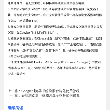
开其他网页，若无法加载，可切换网络或重启路由器及电脑。
2. 关闭防火墙和安全软件：部分杀毒软件或防火墙可能会阻止浏览器下
载。可暂时关闭安全软件，或在安全软件的设置中将谷歌浏览器添加到信
任列表，然后重新下载。
3. 修改DNS服务器：若插件页面仍无法加载，尝试修改DNS服务器为公共
DNS（如Google的`8.8.8.8`或`8.8.4.4`）。
4. 检查浏览器设置：在Chrome设置→隐私和安全→点击“网站设置”→找到
问题插件→确保已允许访问必要权限（如`*://*/*`全域权限）。 - 右键点击
插件图标→选择“管理扩展”→查看“权限”一栏→确保插件有必要的权限
（如访问特定网站数据）。
5. 清理浏览器缓存和Cookie：在Chrome设置（`chrome://settings/`）中找到
“隐私与安全”，点击“清除浏览数据”，选择清除缓存和Cookie，然后重新
尝试下载插件。
上一篇：Google浏览器书签搜索智能化使用教程
下一篇：谷歌浏览器下载图片显示损坏如何修复
继续阅读