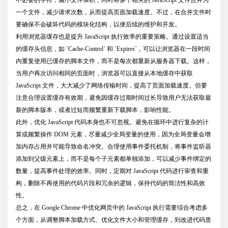
一个文件，减少请求次数，从而提高页面加载速度。不过，在合并文件时
要确保不会破坏代码的模块化结构，以便后续的维护和开发。
利用浏览器缓存也是提升 JavaScript 执行效率的重要策略。通过设置适当
的缓存头信息，如 `Cache-Control` 和 `Expires`，可以让浏览器在一段时间
内重复使用已缓存的脚本文件，而不是每次都重新从服务器下载。这样，
当用户再次访问相同的页面时，浏览器可以直接从本地缓存中获取
JavaScript 文件，大大减少了网络传输时间，提高了页面加载速度。但要
注意合理设置缓存有效期，避免因缓存过期时间过长导致用户无法获取最
新的脚本版本，或者过短而频繁重新下载脚本，影响性能。
此外，优化 JavaScript 代码本身也不可忽视。避免在循环中进行复杂的计
算或频繁操作 DOM 元素，尽量减少全局变量的使用，因为全局变量会增
加内存占用并可能导致命名冲突。合理使用事件委托机制，将事件监听器
添加到父级元素上，而不是每个子元素都单独添加，可以减少事件绑定的
数量，提高事件处理的效率。同时，定期对 JavaScript 代码进行审查和重
构，删除不再使用的代码片段和冗余的逻辑，保持代码的简洁性和高效
性。
总之，在 Google Chrome 中优化网页中的 JavaScript 执行需要综合考虑多
个方面，从调整脚本加载方式、优化文件大小和管理缓存，到改进代码质