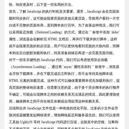
快、响应更及时，以下是一些实用的方法。
首先，了解 JavaScript 的执行时机至关重要。通常，JavaScript 会在页面加
载时同步执行，这可能会阻塞页面的其他元素渲染，导致用户看到一片空
白或不完整的页面布局，直到脚本执行完毕。为了改善这种情况，我们可
以采用延迟加载（Deferred Loading）的方式。通过在 `` 标签中添加 `defer`
属性，浏览器会在解析完 HTML 文档后，再并行下载并执行脚本，这样
就不会阻塞页面的初步渲染，用户可以更快地看到页面的大致内容，而脚
本则在后台默默加载和执行，待其准备就绪后再进一步完善页面功能。
对于一些非关键性的 JavaScript 代码，我们可以考虑使用异步加载
（Asynchronous Loading）。通过将 `async` 属性添加到 `` 标签中，浏览器
会尽快下载脚本，并在下载完成后立即执行，而不会等待其他脚本或
HTML 元素的加载完成。这种方式可以确保重要脚本优先加载和执行，提
高页面的整体响应速度，但需要注意的是，由于多个异步脚本的执行顺序
不确定，可能会出现脚本之间的依赖关系无法满足的情况，因此要谨慎使
用，确保脚本之间不存在相互依赖或合理处理这种依赖关系。
压缩和合并 JavaScript 文件也是一种有效的优化手段。过多的小文件会导
致浏览器频繁发起网络请求，增加网络延迟和服务器负担。我们可以使用
工具如 UglifyJS 等对 JavaScript 代码进行压缩，去除其中的空格、注释和
不必要的字符，减小文件体积，同时将多个相关的 JavaScript 文件合并为