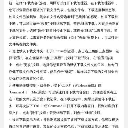
钮，选择“下载内容”选项，同样可以打开下载管理器。在下载管理器中，
您可以查看所有最近的下载文件列表，包括文件名、下载进度和状态等。
如果文件已被删除，则会在文件名旁边看到“已删除”的标记。如果下载被
中断，可以通过单击“恢复”按钮继续下载。暂停/继续下载，左键点击正在
下载的文件，选择“暂停”以暂时停止下载，或选择“继续”以恢复下载。显
示文件位置，点击文件名旁的箭头按钮（位于“页面”标签下），可以打开
文件所在的文件夹。
2. 更改默认下载文件夹：打开Chrome浏览器，点击右上角的三点图标，选
择“设置”。在左侧菜单中点击“高级”，找到“下载”部分。在“位置”选项
中，点击“更改”按钮，选择你想要设置为默认下载文件夹的位置，如专门
存储下载文件的文件夹等，然后点击“确定”，这样以后下载的文件就会自
动保存到你设置的位置。
3. 使用快捷键控制下载任务：按下`Ctrl+J`（Windows系统）或
`Command+J`（Mac系统）可以快速打开下载内容窗口，方便查看所有正
在下载的文件以及历史下载记录。在下载过程中，如果想要暂停下载任
务，可再次按下`Ctrl+J`或`Command+J`打开下载内容窗口，找到对应的下
载文件，点击“暂停”按钮；若要继续下载，则点击“继续”按钮。
4. 设置下载提示方式：谷歌浏览器提供了多种下载提示方式，你可以根据
自己的喜好进行设置。常见的提示方式包括：下载完成后显示通知、下载