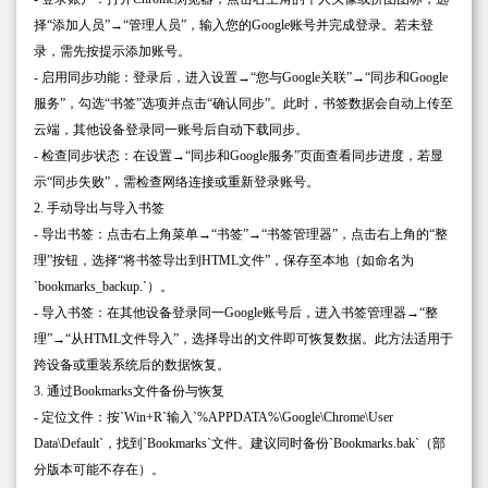
择“添加人员”→“管理人员”，输入您的Google账号并完成登录。若未登
录，需先按提示添加账号。
- 启用同步功能：登录后，进入设置→“您与Google关联”→“同步和Google
服务”，勾选“书签”选项并点击“确认同步”。此时，书签数据会自动上传至
云端，其他设备登录同一账号后自动下载同步。
- 检查同步状态：在设置→“同步和Google服务”页面查看同步进度，若显
示“同步失败”，需检查网络连接或重新登录账号。
2. 手动导出与导入书签
- 导出书签：点击右上角菜单→“书签”→“书签管理器”，点击右上角的“整
理”按钮，选择“将书签导出到HTML文件”，保存至本地（如命名为
`bookmarks_backup.`）。
- 导入书签：在其他设备登录同一Google账号后，进入书签管理器→“整
理”→“从HTML文件导入”，选择导出的文件即可恢复数据。此方法适用于
跨设备或重装系统后的数据恢复。
3. 通过Bookmarks文件备份与恢复
- 定位文件：按`Win+R`输入`%APPDATA%\Google\Chrome\User
Data\Default`，找到`Bookmarks`文件。建议同时备份`Bookmarks.bak`（部
分版本可能不存在）。