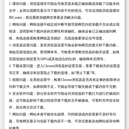
1. 缓存问题：浏览器缓存可能会导致页面未能正确加载或加载了旧版本的
文件，从而出现网页显示与下载内容不符的情况。可尝试清除浏览器缓存
和Cookie，然后重新加载网页查看是否解决问题。
2. 网络问题：网络连接不稳定或中断可能导致网页内容加载不完全或出现
错误，进而影响下载内容的完整性和准确性。确保设备已正确连接到网
络，有线连接需检查网线是否插好，无线连接要保证信号强度。
3. 浏览器设置问题：某些浏览器设置可能会影响网页的显示和下载功能，
例如页面缩放比例、禁用脚本等。可检查并调整浏览器的相关设置，如将
页面缩放比例设置为100%或其他适合的比例，确保脚本启用等。
4. 下载设置问题：进入Chrome浏览器的设置页面，查看下载相关的设置是
否正常，确保没有设置阻止下载的选项，如“禁止下载”等。
5. 权限问题：在系统设置中，检查Chrome浏览器是否具有足够的权限来访
问和下载文件。如果权限不足，可能会导致下载失败或下载内容不完整。
6. 安全软件问题：部分安全软件可能会对浏览器的下载行为进行拦截或扫
描，这可能会影响下载过程或导致下载的文件被修改。可暂时关闭安全软
件，然后再次尝试下载。
7. 网站问题：网站本身可能存在故障、代码错误或内容更新不及时等问
题，导致网页显示与实际下载内容不一致。可尝试更换其他网站或等待网
站修复。