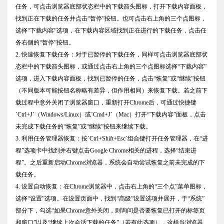
任务，可点击浏览器底部状态栏中的下载箭头图标，打开下载内容面板，
找到正在下载的任务并点击“暂停”按钮。也可点击右上角的三个点图标，
选择“下载内容”选项，在下载内容区域找到正在进行的下载任务，点击任
务右侧的“暂停”按钮。
2. 快速恢复下载任务：对于已暂停的下载任务，同样可点击浏览器底部状
态栏中的下载箭头图标，或通过点击右上角的三个点图标选择“下载内容”
选项，进入下载内容面板，找到已暂停的任务，点击“恢复”或“继续”按钮
（不同版本可能按钮名称略有差异，但作用相同）来恢复下载。若之前下
载过程中意外关闭了浏览器窗口，重新打开Chrome后，可通过快捷键
`Ctrl+J`（Windows/Linux）或`Cmd+J`（Mac）打开“下载内容”面板，点击
未完成下载任务的“恢复”或“继续”按钮来继续下载。
3. 利用任务管理器恢复：按`Ctrl+Shift+Esc`组合键打开任务管理器，在“进
程”选项卡中找到并右键点击Google Chrome相关的进程，选择“结束进
程”。之后重新启动Chrome浏览器，系统会自动尝试恢复之前未完成的下
载任务。
4. 设置自动恢复：在Chrome浏览器中，点击右上角的“三个点”菜单图标，
选择“设置”选项。在设置页面中，找到“高级”设置选项并展开，于“系统”
部分下，勾选“如果Chrome意外关闭，则询问是否要恢复已打开的标签页
和窗口”以及“继续上次会话下载的任务”（若有此选项），这样当浏览器