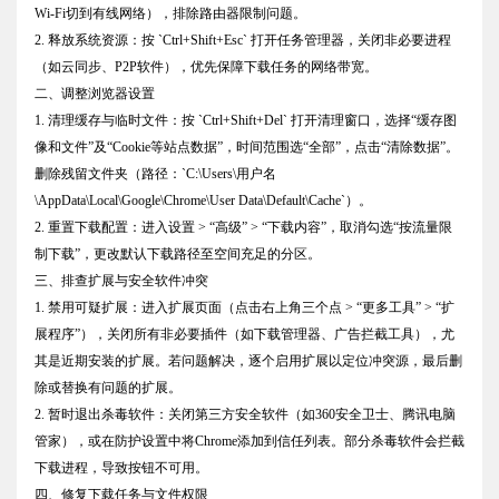
Wi-Fi切到有线网络），排除路由器限制问题。
2. 释放系统资源：按 `Ctrl+Shift+Esc` 打开任务管理器，关闭非必要进程
（如云同步、P2P软件），优先保障下载任务的网络带宽。
二、调整浏览器设置
1. 清理缓存与临时文件：按 `Ctrl+Shift+Del` 打开清理窗口，选择“缓存图
像和文件”及“Cookie等站点数据”，时间范围选“全部”，点击“清除数据”。
删除残留文件夹（路径：`C:\Users\用户名
\AppData\Local\Google\Chrome\User Data\Default\Cache`）。
2. 重置下载配置：进入设置 > “高级” > “下载内容”，取消勾选“按流量限
制下载”，更改默认下载路径至空间充足的分区。
三、排查扩展与安全软件冲突
1. 禁用可疑扩展：进入扩展页面（点击右上角三个点 > “更多工具” > “扩
展程序”），关闭所有非必要插件（如下载管理器、广告拦截工具），尤
其是近期安装的扩展。若问题解决，逐个启用扩展以定位冲突源，最后删
除或替换有问题的扩展。
2. 暂时退出杀毒软件：关闭第三方安全软件（如360安全卫士、腾讯电脑
管家），或在防护设置中将Chrome添加到信任列表。部分杀毒软件会拦截
下载进程，导致按钮不可用。
四、修复下载任务与文件权限