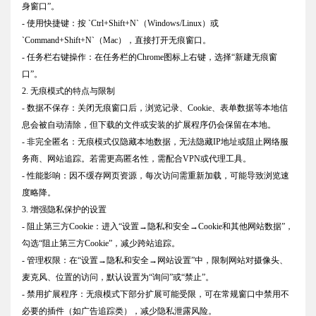
身窗口”。
- 使用快捷键：按 `Ctrl+Shift+N`（Windows/Linux）或
`Command+Shift+N`（Mac），直接打开无痕窗口。
- 任务栏右键操作：在任务栏的Chrome图标上右键，选择“新建无痕窗
口”。
2. 无痕模式的特点与限制
- 数据不保存：关闭无痕窗口后，浏览记录、Cookie、表单数据等本地信
息会被自动清除，但下载的文件或安装的扩展程序仍会保留在本地。
- 非完全匿名：无痕模式仅隐藏本地数据，无法隐藏IP地址或阻止网络服
务商、网站追踪。若需更高匿名性，需配合VPN或代理工具。
- 性能影响：因不缓存网页资源，每次访问需重新加载，可能导致浏览速
度略降。
3. 增强隐私保护的设置
- 阻止第三方Cookie：进入“设置→隐私和安全→Cookie和其他网站数据”，
勾选“阻止第三方Cookie”，减少跨站追踪。
- 管理权限：在“设置→隐私和安全→网站设置”中，限制网站对摄像头、
麦克风、位置的访问，默认设置为“询问”或“禁止”。
- 禁用扩展程序：无痕模式下部分扩展可能受限，可在常规窗口中禁用不
必要的插件（如广告追踪类），减少隐私泄露风险。