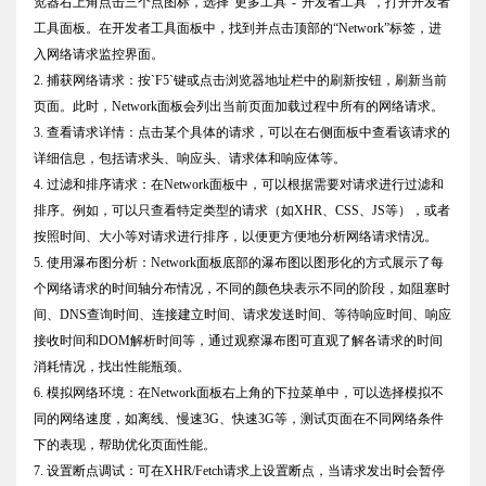
览器右上角点击三个点图标，选择“更多工具”-“开发者工具”，打开开发者
工具面板。在开发者工具面板中，找到并点击顶部的“Network”标签，进
入网络请求监控界面。
2. 捕获网络请求：按`F5`键或点击浏览器地址栏中的刷新按钮，刷新当前
页面。此时，Network面板会列出当前页面加载过程中所有的网络请求。
3. 查看请求详情：点击某个具体的请求，可以在右侧面板中查看该请求的
详细信息，包括请求头、响应头、请求体和响应体等。
4. 过滤和排序请求：在Network面板中，可以根据需要对请求进行过滤和
排序。例如，可以只查看特定类型的请求（如XHR、CSS、JS等），或者
按照时间、大小等对请求进行排序，以便更方便地分析网络请求情况。
5. 使用瀑布图分析：Network面板底部的瀑布图以图形化的方式展示了每
个网络请求的时间轴分布情况，不同的颜色块表示不同的阶段，如阻塞时
间、DNS查询时间、连接建立时间、请求发送时间、等待响应时间、响应
接收时间和DOM解析时间等，通过观察瀑布图可直观了解各请求的时间
消耗情况，找出性能瓶颈。
6. 模拟网络环境：在Network面板右上角的下拉菜单中，可以选择模拟不
同的网络速度，如离线、慢速3G、快速3G等，测试页面在不同网络条件
下的表现，帮助优化页面性能。
7. 设置断点调试：可在XHR/Fetch请求上设置断点，当请求发出时会暂停