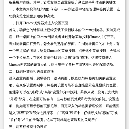
备受用户青睐。其中，管理标签页设置是提升浏览效率和体验的关键之
一。本文将为您详细介绍如何在Chrome浏览器中轻松管理标签页设置，让
您的浏览之旅更加顺畅和高效。
一、打开Chrome浏览器并进入设置页面
首先，确保您的计算机上已经安装了最新版本的Chrome浏览器。安装完成
后，双击桌面上的Chrome图标或者通过开始菜单找到Chrome并打开它。
当浏览器窗口打开后，您会看到熟悉的界面。在浏览器窗口的右上角，有
一个三点状的图标，这是Chrome的菜单按钮。点击这个菜单按钮，会弹出
一个下拉菜单，在这个菜单中找到并点击“设置”选项。这将带您进入
Chrome浏览器的设置页面，这里集中了各种与浏览器相关的配置选项。
二、找到标签页相关设置选项
进入设置页面后，您需要向下滚动页面，以查找与标签页相关的设置选
项。在众多设置类别中，标签页设置可能不会直接显示在最显眼的位置，
但通常可以在“外观”或“高级”设置部分中找到。具体来说，您可以先找到
“外观”部分，在这里可能会有一些与标签页外观和行为相关的初步设置选
项，例如是否显示标签页预览等。而更深入的标签页管理设置，可能需要
进入“高级”设置部分进行探索。在“高级”设置中，仔细寻找与“标签页”或
“多任务”相关的子选项，这些可能就是您要调整的关键所在。
三、调整标签页行为设置