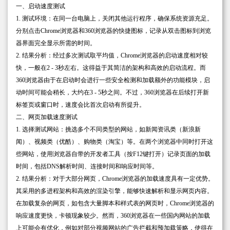
一、启动速度测试
1. 测试环境：在同一台电脑上，关闭其他运行程序，确保系统资源充足。
分别点击Chrome浏览器和360浏览器的快捷图标，记录从双击图标到浏览
器界面完全显示所需的时间。
2. 结果分析：经过多次测试取平均值，Chrome浏览器的启动速度相对较
快，一般在2 - 3秒左右。这得益于其简洁的架构和高效的启动流程。而
360浏览器由于在启动时会进行一些安全检测和加载额外的功能模块，启
动时间可能会稍长，大约在3 - 5秒之间。不过，360浏览器在后续打开新
标签页或窗口时，速度会比首次启动有所提升。
二、网页加载速度测试
1. 选择测试网站：挑选多个不同类型的网站，如新闻资讯类（新浪新
闻）、视频类（优酷）、购物类（淘宝）等。在两个浏览器中同时打开这
些网站，使用浏览器自带的开发者工具（按F12键打开）记录页面的加载
时间，包括DNS解析时间、连接时间和响应时间等。
2. 结果分析：对于大部分网页，Chrome浏览器的加载速度具有一定优势。
其采用的多进程架构和高效的渲染引擎，能够快速解析和显示网页内容。
在加载复杂的网页，如包含大量脚本和样式表的网页时，Chrome浏览器的
响应速度更快，卡顿现象较少。然而，360浏览器在一些国内网站的加载
上可能会有优化，例如对部分视频网站的广告拦截和预加载策略，使得在