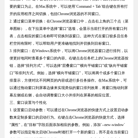
要的窗口为止。在Mac系统中，可以使用`Command + Tab`组合键在所有打
开的应用程序之间切换，包括Chrome浏览器的不同窗口。
2. 通过窗口菜单切换：在Chrome浏览器窗口中，点击右上角的三个点（菜
单图标），在下拉菜单中选择“窗口”选项，会显示当前打开的所有窗口列
表，点击相应的窗口名称即可切换到该窗口。这种方式在窗口较多且任务
栏空间有限时，可以帮助用户更准确地找到并切换到目标窗口。
3. 排列窗口：在Windows系统中，可以将Chrome浏览器窗口进行排列，以
便更好地同时查看多个窗口的内容。右键点击任务栏上的Chrome浏览器按
钮，选择“排列方式”，可以选择“层叠窗口”“横向平铺窗口”或“纵向平铺窗
口”等排列方式。例如，选择“横向平铺窗口”，可以将两个或多个窗口并
排显示，方便对比不同网页的内容或进行多任务操作。在Mac系统中，可
以通过拖动窗口到屏幕边缘来实现类似的窗口排列效果，将窗口拖动到屏
幕左侧或右侧，会自动调整窗口大小并排列在屏幕的相应位置。
三、窗口设置与个性化
1. 设置窗口启动参数：可以通过在Chrome浏览器的快捷方式上设置启动参
数来定制多窗口的启动行为。右键点击Chrome浏览器的快捷方式，选择
“属性”，在“目标”字段后面添加相应的参数。例如，添加`--new-window`
参数可以指定每次启动Chrome时都打开一个新的窗口，而不是在当前窗口