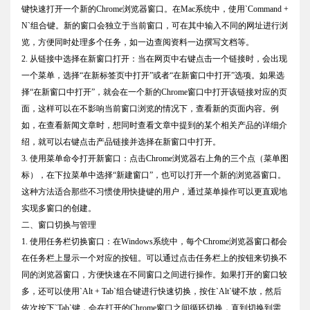
键快速打开一个新的Chrome浏览器窗口。在Mac系统中，使用`Command +
N`组合键。新的窗口会独立于当前窗口，可在其中输入不同的网址进行浏
览，方便同时处理多个任务，如一边查阅资料一边撰写文档等。
2. 从链接中选择在新窗口打开：当在网页中右键点击一个链接时，会出现
一个菜单，选择“在新标签页中打开”或者“在新窗口中打开”选项。如果选
择“在新窗口中打开”，就会在一个新的Chrome窗口中打开该链接对应的页
面，这样可以在不影响当前窗口浏览的情况下，查看新的页面内容。例
如，在查看新闻文章时，想同时查看文章中提到的某个相关产品的详细介
绍，就可以右键点击产品链接并选择在新窗口中打开。
3. 使用菜单命令打开新窗口：点击Chrome浏览器右上角的三个点（菜单图
标），在下拉菜单中选择“新建窗口”，也可以打开一个新的浏览器窗口。
这种方法适合那些不习惯使用快捷键的用户，通过菜单操作可以更直观地
实现多窗口的创建。
二、窗口切换与管理
1. 使用任务栏切换窗口：在Windows系统中，每个Chrome浏览器窗口都会
在任务栏上显示一个对应的按钮。可以通过点击任务栏上的按钮来切换不
同的浏览器窗口，方便快速在不同窗口之间进行操作。如果打开的窗口较
多，还可以使用`Alt + Tab`组合键进行快速切换，按住`Alt`键不放，然后
依次按下`Tab`键，会在打开的Chrome窗口之间循环切换，直到切换到需