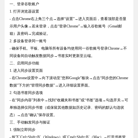
一、登录谷歌账户
1. 打开浏览器设置
- 点击Chrome右上角三个点→选择“设置”→进入页面后，查看顶部是否显
示用户头像→若未登录，点击“登录Chrome”→输入谷歌账号（Gmail邮
箱）及密码→完成验证。
2. 多设备登录同一账号
- 确保手机、平板、电脑等所有设备均使用同一谷歌账号登录Chrome→不
同设备间自动触发数据同步→书签实时更新至云端。
二、启用同步功能
1. 进入同步设置页面
- 在Chrome设置中→向下滚动至“您和Google”板块→点击“同步您的Chrome
数据”下方的“管理同步数据”→进入详细设置界面。
2. 勾选书签同步选项
- 在“同步内容”列表中→找到“收藏夹和书签”或“书签”选项→勾选开关→可
单独选择仅同步书签（或保留其他数据如历史记录、密码的默认勾选状
态）→点击“确认”保存设置。
三、手动触发同步与验证
1. 强制立即同步
- 按下`Ctrl+Shift+B`（Windows）或`Cmd+Shift+B`（Mac）→打开书签管