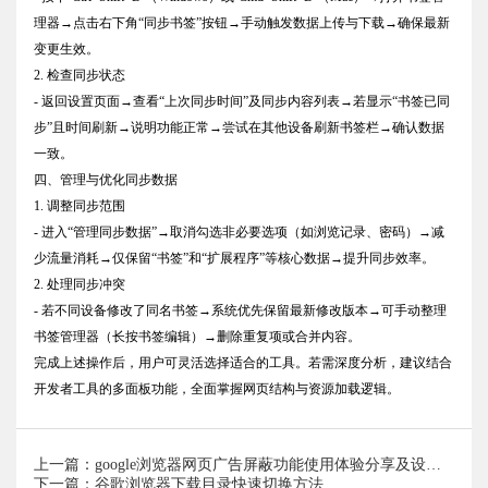
理器→点击右下角“同步书签”按钮→手动触发数据上传与下载→确保最新
变更生效。
2. 检查同步状态
- 返回设置页面→查看“上次同步时间”及同步内容列表→若显示“书签已同
步”且时间刷新→说明功能正常→尝试在其他设备刷新书签栏→确认数据
一致。
四、管理与优化同步数据
1. 调整同步范围
- 进入“管理同步数据”→取消勾选非必要选项（如浏览记录、密码）→减
少流量消耗→仅保留“书签”和“扩展程序”等核心数据→提升同步效率。
2. 处理同步冲突
- 若不同设备修改了同名书签→系统优先保留最新修改版本→可手动整理
书签管理器（长按书签编辑）→删除重复项或合并内容。
完成上述操作后，用户可灵活选择适合的工具。若需深度分析，建议结合
开发者工具的多面板功能，全面掌握网页结构与资源加载逻辑。
上一篇：google浏览器网页广告屏蔽功能使用体验分享及设置方法
下一篇：谷歌浏览器下载目录快速切换方法