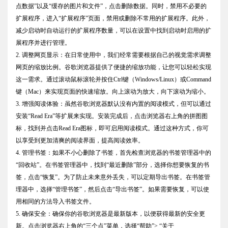
点数据”以及“缓存的图片和文件”，点击删除数据。同时，禁用不必要的
扩展程序，进入“扩展程序”页面，禁用或删除不常用的扩展程序。此外，
减少启动时自动运行的扩展程序数量，可以在设置中找到启动时启用的扩
展程序并进行管理。
2. 调整网页显示：在日常使用中，我们经常需要根据自己的视觉需求调整
网页的缩放比例。谷歌浏览器提供了便捷的缩放功能，让您可以轻松实现
这一需求。通过滚动鼠标滚轮并按住Ctrl键（Windows/Linux）或Command
键（Mac）来实现页面的快速缩放。向上滚动为放大，向下滚动为缩小。
3. 增强阅读体验：虽然谷歌浏览器默认没有内置的阅读模式，但可以通过
安装“Read Era”等扩展来实现。安装完成后，点击浏览器右上角的拼图图
标，找到并点击Read Era图标，即可启用阅读模式。通过这种方式，你可
以享受到更加清爽的阅读界面，提高阅读效率。
4. 管理书签：如果不小心删除了书签，首先检查浏览器的书签管理器中的
“回收站”。在书签管理器中，找到“最近删除”部分，选择你想要恢复的书
签，点击“恢复”。为了防止未来意外丢失，可以定期导出书签。在书签管
理器中，选择“管理书签”，然后点击“导出书签”。如果需要恢复，可以使
用相同的方法导入书签文件。
5. 确保安全：确保你的谷歌浏览器是最新版本，以便获得最新的安全更
新。点击浏览器右上角的“三个点”菜单，选择“帮助”> “关于