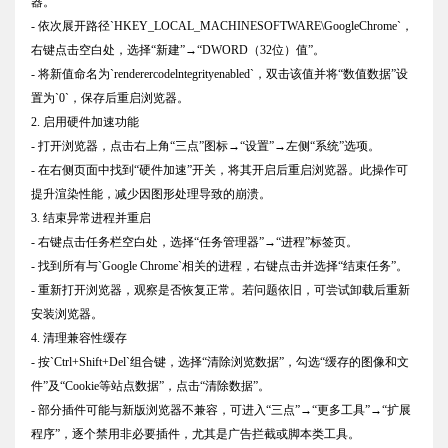
器。
- 依次展开路径`HKEY_LOCAL_MACHINESOFTWARE\GoogleChrome`，
右键点击空白处，选择“新建”→“DWORD（32位）值”。
- 将新值命名为`renderercodelntegrityenabled`，双击该值并将“数值数据”设
置为`0`，保存后重启浏览器。
2. 启用硬件加速功能
- 打开浏览器，点击右上角“三点”图标→“设置”→左侧“系统”选项。
- 在右侧页面中找到“硬件加速”开关，将其开启后重启浏览器。此操作可
提升渲染性能，减少因图形处理导致的崩溃。
3. 结束异常进程并重启
- 右键点击任务栏空白处，选择“任务管理器”→“进程”标签页。
- 找到所有与`Google Chrome`相关的进程，右键点击并选择“结束任务”。
- 重新打开浏览器，观察是否恢复正常。若问题依旧，可尝试卸载后重新
安装浏览器。
4. 清理兼容性缓存
- 按`Ctrl+Shift+Del`组合键，选择“清除浏览数据”，勾选“缓存的图像和文
件”及“Cookie等站点数据”，点击“清除数据”。
- 部分插件可能与新版浏览器不兼容，可进入“三点”→“更多工具”→“扩展
程序”，逐个禁用非必要插件，尤其是广告拦截或脚本类工具。