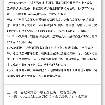
“chrome://inspect”，进入远程调试页面。此时页面会显示已连接的设备，
选择要调试的设备，就能查看该设备上网页的相关信息，包括HTML结
构、CSS样式和JavaScript代码等，方便进行调试。
开发者可利用元素面板查看和修改页面元素。点击元素面板中的具体元
素，右侧会显示其样式，可直接修改CSS属性，如颜色、字体大小等，实
时查看页面效果变化。在Console面板，可输出日志信息，在调试
JavaScript代码时，能查看报错信息，还可输入命令进行交互式调试，帮助
快速定位和解决问题。
Network面板可记录页面加载的所有资源信息，如请求时间、文件大小
等。通过筛选和排序功能，能快速定位加载缓慢的资源，便于优化网络请
求，提升页面性能。Source面板能查看源代码，可设置断点，逐行调试脚
本，观察变量值的变化，深入分析代码执行过程。
此外，开发者可在设置中根据个人习惯调整开发者工具的外观和布局，将
常用功能面板置于显眼位置，提高调试效率。
上一篇：谷歌浏览器下载包多任务下载管理策略
下一篇：Google Chrome浏览器下载安装包安全下载方法