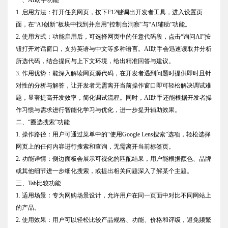
1. 启用方法：打开任意网页，按下F12键调出开发者工具，进入设置页
面，在“AI创新”板块中找到并启用“控制台洞察”与“AI辅助”功能。
2. 使用方式：功能启用后，可选择网页中的任意代码段，点击“询问AI”按
钮打开对话窗口，支持英语与中文等多种语言。AI助手会迅速读取并分析
所选代码，结合提问与上下文环境，给出精准回答与建议。
3. 作用优势：能深入解读网页源代码，在开发者遇到问题时提供即时且针
对性的分析与解答，让开发者无需离开当前操作窗口即可轻松解决调试难
题，显著提高开发效率，简化调试流程。同时，AI助手还能根据开发者操
作习惯与需求进行智能化学习与优化，进一步提升辅助效果。
二、“圈选搜索”功能
1. 操作路径：用户可通过菜单中的“使用Google Lens搜索”选项，轻松选择
网页上的任何内容进行搜索和查询，无需离开当前标签页。
2. 功能详情：侧边面板会展示可视化的匹配结果，用户能根据颜色、品牌
或其他细节进一步细化搜索，或提出相关问题深入了解某个主题。
三、Tab比较功能
1. 适用场景：专为网购场景设计，允许用户在同一页面中对比不同网站上
的产品。
2. 使用效果：用户可以轻松比较产品规格、功能、价格和评级，避免频繁