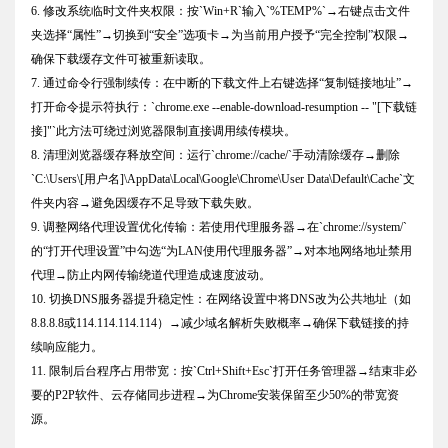
6. 修改系统临时文件夹权限：按`Win+R`输入`%TEMP%`→右键点击文件
夹选择“属性”→切换到“安全”选项卡→为当前用户授予“完全控制”权限→
确保下载缓存文件可被重新读取。
7. 通过命令行强制续传：在中断的下载文件上右键选择“复制链接地址”→
打开命令提示符执行：`chrome.exe --enable-download-resumption -- "[下载链
接]"`此方法可绕过浏览器限制直接调用续传模块。
8. 清理浏览器缓存释放空间：运行`chrome://cache/`手动清除缓存→删除
`C:\Users\[用户名]\AppData\Local\Google\Chrome\User Data\Default\Cache`文
件夹内容→避免因缓存不足导致下载失败。
9. 调整网络代理设置优化传输：若使用代理服务器→在`chrome://system/`
的“打开代理设置”中勾选“为LAN使用代理服务器”→对本地网络地址禁用
代理→防止内网传输绕道代理造成速度波动。
10. 切换DNS服务器提升稳定性：在网络设置中将DNS改为公共地址（如
8.8.8.8或114.114.114.114）→减少域名解析失败概率→确保下载链接的持
续响应能力。
11. 限制后台程序占用带宽：按`Ctrl+Shift+Esc`打开任务管理器→结束非必
要的P2P软件、云存储同步进程→为Chrome安装保留至少50%的带宽资
源。