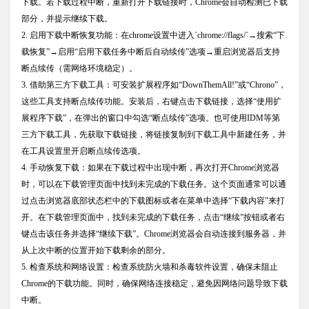
下载。若下载过程中断，重新打开下载链接时，Chrome会自动检测已下载
部分，并提示继续下载。
2. 启用下载中断恢复功能：在chrome设置中进入`chrome://flags/`→搜索“下
载恢复”→启用“启用下载任务中断后自动续传”选项→重启浏览器后支持
断点续传（需网络环境稳定）。
3. 借助第三方下载工具：可安装扩展程序如“DownThemAll!”或“Chrono”，
这些工具支持断点续传功能。安装后，右键点击下载链接，选择“使用扩
展程序下载”，在弹出的窗口中勾选“断点续传”选项。也可使用IDM等第
三方下载工具，先获取下载链接，将链接复制到下载工具中新建任务，并
在工具设置里开启断点续传选项。
4. 手动恢复下载：如果在下载过程中出现中断，再次打开Chrome浏览器
时，可以在下载管理页面中找到未完成的下载任务。这个页面通常可以通
过点击浏览器底部状态栏中的下载图标或者在菜单中选择“下载内容”来打
开。在下载管理页面中，找到未完成的下载任务，点击“继续”按钮或者右
键点击该任务并选择“继续下载”。Chrome浏览器会自动连接到服务器，并
从上次中断的位置开始下载剩余的部分。
5. 检查系统和网络设置：检查系统防火墙和杀毒软件设置，确保未阻止
Chrome的下载功能。同时，确保网络连接稳定，避免因网络问题导致下载
中断。