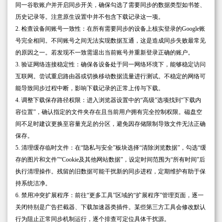
同一谷歌账户并开启同步开关，确保勾选了需要同步的数据类型如书签、
历史记录等。注意原生设置中并不包含下载记录这一项。
2. 检查设备间账号一致性：在所有需要同步的设备上核实登录的Google账
号完全相同。不同账号之间无法实现数据互通，这是造成同步失败最常见
的原因之一。若发现不一致需退出当前账号并重新登录正确的账户。
3. 验证网络连接稳定性：确保各设备处于同一网络环境下，能够稳定访问
互联网。尝试重启路由器或切换移动数据流量进行测试。不稳定的网络可
能导致同步过程中断，影响下载记录的正常上传与下载。
4. 调整下载保存路径权限：进入浏览器设置中的“高级”选项找到“下载内
容位置”，确认指定的文件夹存在且当前用户拥有完全控制权限。磁盘空
间不足时建议更换至容量充足的分区，避免因存储限制导致文件无法正确
保存。
5. 清理缓存临时文件：在“隐私与安全”板块选择“清除浏览数据”，勾选“缓
存的图片和文件”“Cookie及其他网站数据”，设定时间范围为“所有时间”后
执行清理操作。残留的旧数据可能干扰新的同步进程，定期维护有助于保
持系统洁净。
6. 禁用冲突扩展程序：前往“更多工具”区域的“扩展程序”管理页面，逐一
关闭特别是广告拦截器、下载加速器类插件。某些第三方工具会修改默认
行为阻止正常同步机制运行，逐个排查可定位具体干扰源。