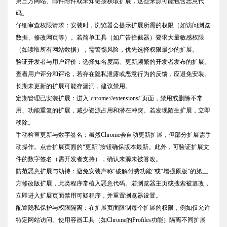
第三方网站、邮件附件或未知链接获取扩展，这些来源可能包含恶意代
码。
仔细审查权限请求：安装时，浏览器会提示扩展所需的权限（如访问浏览
数据、修改网页等）。若简单工具（如广告拦截器）要求大量敏感权限
（如读取所有网站数据），需警惕风险，优先选择权限最少的扩展。
验证开发者与用户评价：选择知名度高、更新频繁的开发者发布的扩展。
查看用户评分和评论，若存在隐私泄露或恶意行为的反馈，应避免安装。
长期未更新的扩展可能存漏洞，建议禁用。
定期管理已安装扩展：进入`chrome://extensions/`页面，禁用或删除不常
用、功能重复的扩展，减少资源占用和潜在冲突。若发现陌生扩展，立即
移除。
手动检查更新与数字签名：虽然Chrome会自动更新扩展，但部分扩展需手
动操作。点击扩展页面的“更新”按钮确保版本最新。此外，可验证扩展文
件的数字签名（需开发者支持），确认来源未被篡改。
防范恶意扩展与劫持：避免安装声称“破解付费功能”或“增强原版”的第三
方修改版扩展，此类程序常植入恶意代码。若浏览器主页或搜索被篡改，
立即进入扩展页面禁用可疑程序，并重置浏览器设置。
配置隐私保护与权限隔离：在扩展页面限制每个扩展的权限，例如仅允许
特定网站访问。使用容器工具（如Chrome的Profiles功能）隔离不同扩展