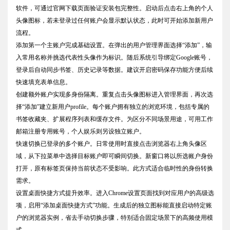
软件，可通过官网下载页面验证安装包完整性。启动后点击右上角的个人
头像图标，若未登录过任何账户会显示默认状态，此时可开始添加新用户
流程。
添加第一个主账户完成基础设置。在弹出的用户管理界面选择“添加”，输
入常用名称并挑选代表性头像作为标识。随后系统引导绑定Google账号，
登录后自动同步书签、历史记录等数据。建议开启密码保存功能方便后续
快速填充表单信息。
创建额外账户实现多身份隔离。重复点击头像图标进入管理界面，再次选
择“添加”建立新用户profile。每个账户拥有独立的浏览环境，包括专属的
书签收藏夹、扩展程序列表和缓存文件。为区分不同场景用途，可用工作
邮箱注册专用账号，个人娱乐则另设独立账户。
快速切换已登录的多个账户。日常使用时直接点击浏览器右上角头像区
域，从下拉菜单中选择目标账户即可瞬间切换。新窗口将以所选账户身份
打开，原有标签页保持当前状态不受影响。此方式适合临时性的身份转换
需求。
设置桌面快捷方式提升效率。进入Chrome设置页面找到对应用户的高级选
项，启用“添加桌面快捷方式”功能。生成后的独立图标能直接启动特定账
户的浏览器实例，省去手动切换步骤，特别适合固定场景下的高频使用模