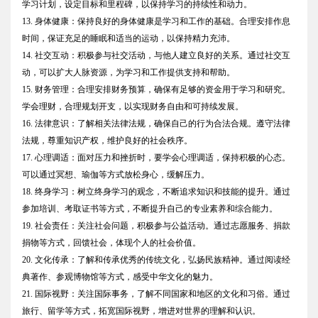
学习计划，设定目标和里程碑，以保持学习的持续性和动力。
13. 身体健康：保持良好的身体健康是学习和工作的基础。合理安排作息
时间，保证充足的睡眠和适当的运动，以保持精力充沛。
14. 社交互动：积极参与社交活动，与他人建立良好的关系。通过社交互
动，可以扩大人脉资源，为学习和工作提供支持和帮助。
15. 财务管理：合理安排财务预算，确保有足够的资金用于学习和研究。
学会理财，合理规划开支，以实现财务自由和可持续发展。
16. 法律意识：了解相关法律法规，确保自己的行为合法合规。遵守法律
法规，尊重知识产权，维护良好的社会秩序。
17. 心理调适：面对压力和挫折时，要学会心理调适，保持积极的心态。
可以通过冥想、瑜伽等方式放松身心，缓解压力。
18. 终身学习：树立终身学习的观念，不断追求知识和技能的提升。通过
参加培训、考取证书等方式，不断提升自己的专业素养和综合能力。
19. 社会责任：关注社会问题，积极参与公益活动。通过志愿服务、捐款
捐物等方式，回馈社会，体现个人的社会价值。
20. 文化传承：了解和传承优秀的传统文化，弘扬民族精神。通过阅读经
典著作、参观博物馆等方式，感受中华文化的魅力。
21. 国际视野：关注国际事务，了解不同国家和地区的文化和习俗。通过
旅行、留学等方式，拓宽国际视野，增进对世界的理解和认识。