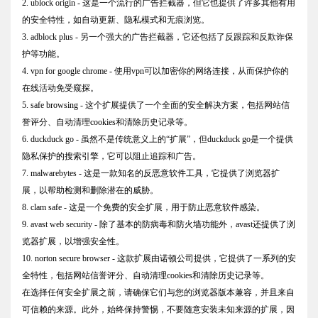
2. ublock origin - 这是一个流行的广告拦截器，但它也提供了许多其他有用
的安全特性，如自动更新、隐私模式和无痕浏览。
3. adblock plus - 另一个强大的广告拦截器，它还包括了反跟踪和反欺诈保
护等功能。
4. vpn for google chrome - 使用vpn可以加密你的网络连接，从而保护你的
在线活动免受窥探。
5. safe browsing - 这个扩展提供了一个全面的安全解决方案，包括网站信
誉评分、自动清理cookies和清除历史记录等。
6. duckduck go - 虽然不是传统意义上的“扩展”，但duckduck go是一个提供
隐私保护的搜索引擎，它可以阻止追踪和广告。
7. malwarebytes - 这是一款知名的反恶意软件工具，它提供了浏览器扩
展，以帮助检测和删除潜在的威胁。
8. clam safe - 这是一个免费的安全扩展，用于防止恶意软件感染。
9. avast web security - 除了基本的防病毒和防火墙功能外，avast还提供了浏
览器扩展，以增强安全性。
10. norton secure browser - 这款扩展由诺顿公司提供，它提供了一系列的安
全特性，包括网站信誉评分、自动清理cookies和清除历史记录等。
在选择任何安全扩展之前，请确保它们与您的浏览器版本兼容，并且来自
可信赖的来源。此外，始终保持警惕，不要随意安装未知来源的扩展，因