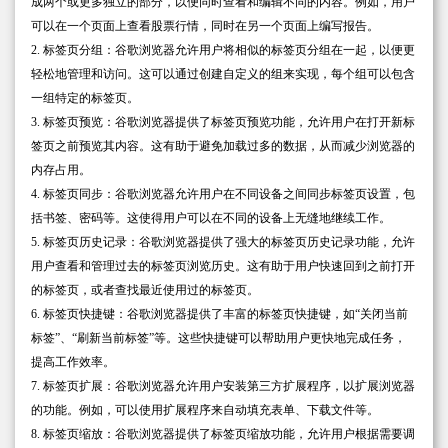
成两个或更多独立的部分，以便同时查看和编辑不同的内容。例如，用户
可以在一个页面上查看股票行情，同时在另一个页面上编写报告。
2. 标签页分组：谷歌浏览器允许用户将相似的标签页分组在一起，以便更
轻松地管理和访问。这可以通过创建自定义的组来实现，每个组可以包含
一组特定的标签页。
3. 标签页预览：谷歌浏览器提供了标签页预览功能，允许用户在打开新标
签页之前预览其内容。这有助于避免加载过多的数据，从而减少浏览器的
内存占用。
4. 标签页同步：谷歌浏览器允许用户在不同设备之间同步标签页设置，包
括书签、密码等。这使得用户可以在不同的设备上无缝地继续工作。
5. 标签页历史记录：谷歌浏览器提供了强大的标签页历史记录功能，允许
用户查看和管理过去的标签页浏览历史。这有助于用户快速回到之前打开
的标签页，或者查找最近使用过的标签页。
6. 标签页快捷键：谷歌浏览器提供了丰富的标签页快捷键，如“关闭当前
标签”、“刷新当前标签”等。这些快捷键可以帮助用户更快地完成任务，
提高工作效率。
7. 标签页扩展：谷歌浏览器允许用户安装第三方扩展程序，以扩展浏览器
的功能。例如，可以使用扩展程序来自动填充表单、下载文件等。
8. 标签页缩放：谷歌浏览器提供了标签页缩放功能，允许用户根据需要调