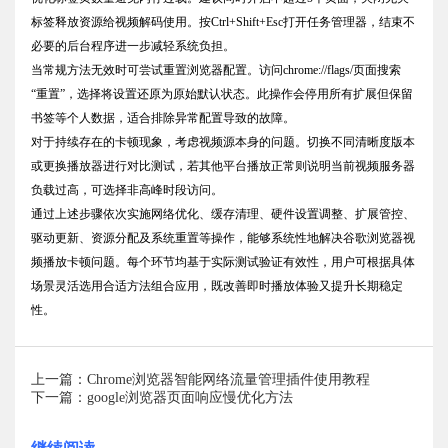
标签释放资源给视频解码使用。按Ctrl+Shift+Esc打开任务管理器，结束不
必要的后台程序进一步减轻系统负担。
当常规方法无效时可尝试重置浏览器配置。访问chrome://flags/页面搜索
“重置”，选择将设置还原为原始默认状态。此操作会停用所有扩展但保留
书签等个人数据，适合排除异常配置导致的故障。
对于持续存在的卡顿现象，考虑视频源本身的问题。切换不同清晰度版本
或更换播放器进行对比测试，若其他平台播放正常则说明当前视频服务器
负载过高，可选择非高峰时段访问。
通过上述步骤依次实施网络优化、缓存清理、硬件设置调整、扩展管控、
驱动更新、资源分配及系统重置等操作，能够系统性地解决谷歌浏览器视
频播放卡顿问题。每个环节均基于实际测试验证有效性，用户可根据具体
场景灵活选用合适方法组合应用，既改善即时播放体验又提升长期稳定
性。
上一篇：Chrome浏览器智能网络流量管理插件使用教程
下一篇：google浏览器页面响应慢优化方法