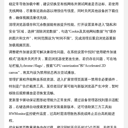
稳定常导致加载中断，建议切换至有线网络并测试网速是否达标。若使用
无线网络，尽量靠近路由器以增强信号强度。同时关闭其他设备的下载任
务，确保视频流量优先级。
清理浏览器缓存和冗余数据能有效提升性能。打开设置菜单进入“隐私和
安全”区域，选择“清除浏览数据”，勾选“Cookie及其他网站数据”与“缓存
的图片和文件”，时间范围设为“时间不限”。完成清理后重启浏览器重新
加载视频页面。
调整硬件加速设置可解决兼容性问题。在系统设置中找到“使用硬件加速
模式”选项并关闭开关，重启浏览器使更改生效。若仍存在问题，可在地
址栏输入chrome://flags/，搜索“GPU rasterization”和“Accelerated 2D
canvas”，将其均设为禁用状态再次尝试播放。
管理扩展程序能释放系统资源。进入扩展管理页面逐一禁用非必要插件，
特别是广告拦截类工具。某些老旧扩展可能与新版浏览器产生冲突，暂时
移除后观察播放是否恢复流畅。
更新显卡驱动保证图形处理能力正常发挥。通过设备管理器找到显示适配
器，右键选择自动搜索更新并安装最新版本。还可借助第三方工具如
HWMonitor监控硬件温度，过高时需清理散热系统或终止后台高耗能进
程。
优化标签页数量避免内存过载。建议同时开启不超过5个页面，关闭无关