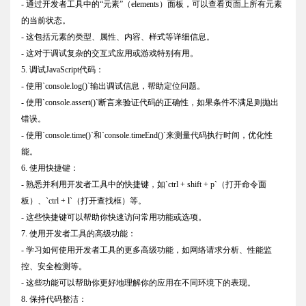
- 通过开发者工具中的“元素”（elements）面板，可以查看页面上所有元素
的当前状态。
- 这包括元素的类型、属性、内容、样式等详细信息。
- 这对于调试复杂的交互式应用或游戏特别有用。
5. 调试JavaScript代码：
- 使用`console.log()`输出调试信息，帮助定位问题。
- 使用`console.assert()`断言来验证代码的正确性，如果条件不满足则抛出
错误。
- 使用`console.time()`和`console.timeEnd()`来测量代码执行时间，优化性
能。
6. 使用快捷键：
- 熟悉并利用开发者工具中的快捷键，如`ctrl + shift + p`（打开命令面
板）、`ctrl + l`（打开查找框）等。
- 这些快捷键可以帮助你快速访问常用功能或选项。
7. 使用开发者工具的高级功能：
- 学习如何使用开发者工具的更多高级功能，如网络请求分析、性能监
控、安全检测等。
- 这些功能可以帮助你更好地理解你的应用在不同环境下的表现。
8. 保持代码整洁：