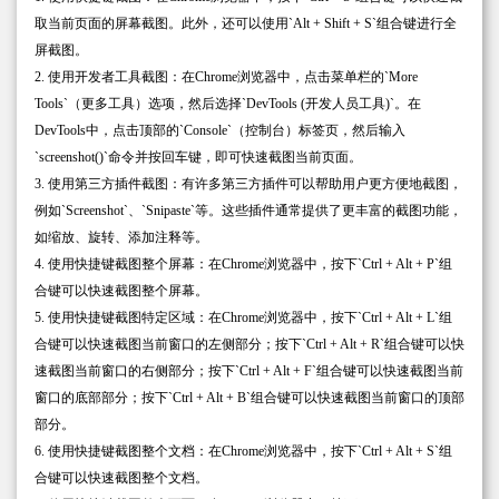
取当前页面的屏幕截图。此外，还可以使用`Alt + Shift + S`组合键进行全
屏截图。
2. 使用开发者工具截图：在Chrome浏览器中，点击菜单栏的`More
Tools`（更多工具）选项，然后选择`DevTools (开发人员工具)`。在
DevTools中，点击顶部的`Console`（控制台）标签页，然后输入
`screenshot()`命令并按回车键，即可快速截图当前页面。
3. 使用第三方插件截图：有许多第三方插件可以帮助用户更方便地截图，
例如`Screenshot`、`Snipaste`等。这些插件通常提供了更丰富的截图功能，
如缩放、旋转、添加注释等。
4. 使用快捷键截图整个屏幕：在Chrome浏览器中，按下`Ctrl + Alt + P`组
合键可以快速截图整个屏幕。
5. 使用快捷键截图特定区域：在Chrome浏览器中，按下`Ctrl + Alt + L`组
合键可以快速截图当前窗口的左侧部分；按下`Ctrl + Alt + R`组合键可以快
速截图当前窗口的右侧部分；按下`Ctrl + Alt + F`组合键可以快速截图当前
窗口的底部部分；按下`Ctrl + Alt + B`组合键可以快速截图当前窗口的顶部
部分。
6. 使用快捷键截图整个文档：在Chrome浏览器中，按下`Ctrl + Alt + S`组
合键可以快速截图整个文档。