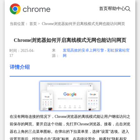
首页
帮助中心
当前位置：
首页
> Chrome浏览器如何开启离线模式无网也能访问网页
Chrome浏览器如何开启离线模式无网也能访问网页
来
发现高效的安卓上网引擎 - 彩虹探索站官
时间：2025-04-
17
源：
网
详情介绍
在没有网络连接的情况下，Chrome浏览器的离线模式能让用户继续访问之
前保存的网页。要开启这个功能，先打开Chrome浏览器。接着，点击浏览
器右上角的三点菜单图标。在弹出的下拉菜单里，选择“设置”选项。进入
设置页面后，找到并点击“高级”标签。在高级设置中，能看到“隐私和安