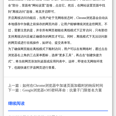
全”部分，里面有“网站设置”选项，点击它。然后，在网站设置页面中找
到“离线访问”选项，将其开启即可。
开启离线访问功能后，当用户处于无网络状态时，Chrome浏览器会自动从
本地缓存中加载之前保存的网页内容，让用户能够继续浏览这些网页。不
过，需要注意的是，并非所有网页都能在离线模式下正常访问，只有那些
支持离线访问且被正确缓存的网页才可以。同时，离线模式下无法访问新
的网页或进行在线操作，如评论、提交表单等。
为了确保网页能在离线模式下顺利访问，用户可以在有网络时，通过点击
浏览器右上角的三点菜单图标，选择“更多工具”，再点击“创建快捷方
式”，将当前网页添加到桌面或应用列表中。这样，即使在无网络环境
下，也能快速打开该网页进行查看。
上一篇：如何在Chrome浏览器中加速页面加载时的响应时间
下一篇：Google浏览器v385密码革命：抗量子门限签名方案
继续阅读