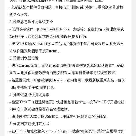
- 若确认某个插件导致问题→直接点击“删除”或“移除”→重启浏览器后检
查是否正常。
2. 检查恶意软件与系统安全
- 使用杀毒软件（如Microsoft Defender、火绒等）全盘扫描→清理病毒或
劫持程序→部分恶意软件会强制修改标签页行为。
- 按`Win+R`输入`msconfig`→在“启动”选项卡中禁用可疑程序→避免第三
方软件随系统启动干扰Chrome。
3. 重置浏览器设置
- 进入Chrome设置→滚动到底部点击“将设置恢复为原始默认设置”→确认
重置→此操作会清除所有自定义配置→需重新登录账号和调整设置。
- 若重置无效→可尝试卸载Chrome→访问官网下载最新版重新安装→确保
旧版本残留文件被清理干净。
4. 排查键盘或快捷键异常
- 检查`Ctrl+T`（新建标签页）快捷键是否被卡住→按`Win+U`打开轻松访
问中心→测试键盘是否存在物理故障。
- 拔掉外接键盘或切换USB接口→排除硬件问题导致的误触发。
5. 修复网页链接打开方式
- 在Chrome地址栏输入`chrome://flags/`→搜索“标签页”→关闭“启用即时扩