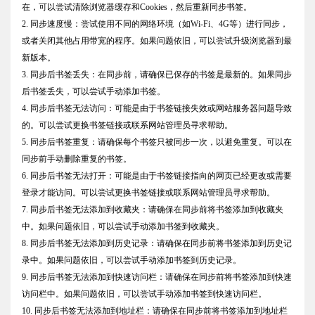
在，可以尝试清除浏览器缓存和Cookies，然后重新同步书签。
2. 同步速度慢：尝试使用不同的网络环境（如Wi-Fi、4G等）进行同步，
或者关闭其他占用带宽的程序。如果问题依旧，可以尝试升级浏览器到最
新版本。
3. 同步后书签丢失：在同步前，请确保已保存的书签是最新的。如果同步
后书签丢失，可以尝试手动添加书签。
4. 同步后书签无法访问：可能是由于书签链接失效或网站服务器问题导致
的。可以尝试更换书签链接或联系网站管理员寻求帮助。
5. 同步后书签重复：请确保每个书签只被同步一次，以避免重复。可以在
同步前手动删除重复的书签。
6. 同步后书签无法打开：可能是由于书签链接指向的网页已经更改或需要
登录才能访问。可以尝试更换书签链接或联系网站管理员寻求帮助。
7. 同步后书签无法添加到收藏夹：请确保在同步前将书签添加到收藏夹
中。如果问题依旧，可以尝试手动添加书签到收藏夹。
8. 同步后书签无法添加到历史记录：请确保在同步前将书签添加到历史记
录中。如果问题依旧，可以尝试手动添加书签到历史记录。
9. 同步后书签无法添加到快速访问栏：请确保在同步前将书签添加到快速
访问栏中。如果问题依旧，可以尝试手动添加书签到快速访问栏。
10. 同步后书签无法添加到地址栏：请确保在同步前将书签添加到地址栏