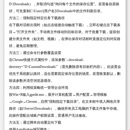
D:\Downloads），并取消勾选“询问每个文件的保存位置”。若需备份原路
径，可先复制C:\Users\[用户名]\Downloads中的文件到新目录。
方法二：强制指定特定任务下载路径
在下载对话框出现时（如点击链接自动触发下载），立即右键点击下载条
目→“打开文件夹”，手动将文件移动到目标目录。对于批量下载，提前创
建分类文件夹（如文档、视频），在弹出保存对话框时直接定位到对应路
径，避免后期整理。
方法三：通过命令行参数覆盖设置
在Chrome快捷方式属性中，添加参数`--download-
directory="D:\CustomDownloads"`（需先删除原有目标栏内容）。此设置会
优先于系统默认路径，适合需要固定保存位置的场景。若需恢复默认，删
除该参数并清空浏览器缓存。
方法四：利用组策略统一管理企业环境
按Win+R输入gpedit.msc，展开计算机配置→用户配置→管理模板
→Google→Chrome，启用“强制指定下载目录”。在文本框中填入网络共享
路径（如\\Server\Downloads），确保所有员工电脑的下载文件集中存储。
此操作需配合域账户权限设置，普通用户无法修改。
方法五：通过脚本自动重定向下载
使用AutoHotkey编写脚本：