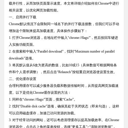
载并行性，从而加快页面显示速度。本文将详细介绍如何在Chrome中进行
相关设置，以优化网页加载性能。
一、启用并行下载
Chrome默认情况下会限制同一域名下的并行下载连接数，但我们可以手动
增加这个限制来提高加载速度。具体操作步骤如下：
1. 打开Chrome浏览器，在地址栏中输入“chrome://flags/”，然后按回车键进
入实验功能页面。
2. 在搜索框中输入“Parallel download”，找到“Maximum number of parallel
downloads”选项。
3. 将其默认值从6改为更高的数值，比如10或15（具体数值可根据网络条
件和个人需求调整），然后点击“Relaunch”按钮重启浏览器使设置生效。
二、优化缓存设置
合理利用缓存可以减少服务器负载和数据传输时间，从而提高网页加载速
度。以下是优化Chrome缓存设置的方法：
1. 同样在“chrome://flags/”页面，搜索“Cache”。
2. 找到“Disable disk cache”选项，确保其处于关闭状态（即未勾选）。这样
可以启用磁盘缓存，加速已访问资源的加载。
3. 对于经常访问的网站，还可以考虑清理缓存以提高加载效率。在Chrome
浏览器中，点击右上角的菜单按钮，选择“更多工具”>“清除浏览数据”，