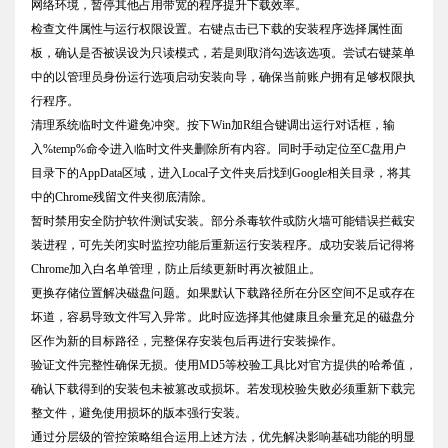
网络环境，暂停其他占用带宽的程序提升下载效率。
检查文件属性与运行权限设置。右键点击已下载的安装程序选择属性面
板，确认是否被误设为只读模式，若是则取消勾选该选项。尝试右键菜单
中的以管理员身份运行选项启动安装向导，确保当前账户拥有足够权限执
行程序。
清理系统临时文件避免冲突。按下Win加R组合键调出运行对话框，输
入%temp%命令进入临时文件夹删除所有内容。同时手动定位至C盘用户
目录下的AppData区域，进入Local子文件夹后找到Google相关目录，将其
中的Chrome残留文件夹彻底清除。
暂时禁用安全防护软件测试安装。部分杀毒软件或防火墙可能错误拦截安
装进程，可先关闭实时监控功能后重新运行安装程序。成功安装后记得将
Chrome加入白名单管理，防止后续更新时再次被阻止。
更换存储位置解决磁盘问题。如果默认下载路径所在分区空间不足或存在
坏道，容易导致文件写入异常。此时应选择其他健康且余量充足的磁盘分
区作为新的目标路径，完整保存安装包后再进行安装操作。
验证文件完整性确保无损。使用MD5等校验工具比对官方提供的哈希值，
确认下载得到的安装包未被篡改或损坏。若发现校验失败必须重新下载完
整文件，避免使用损坏的版本强行安装。
通过分层级的管控策略组合运用上述方法，优先解决影响基础功能的明显