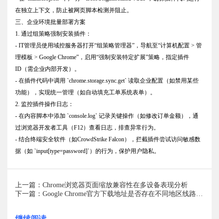
在独立上下文，防止被网页脚本检测并阻止。
三、企业环境批量部署方案
1. 通过组策略强制安装插件：
- IT管理员使用域控服务器打开“组策略管理器”，导航至“计算机配置 > 管
理模板 > Google Chrome”，启用“强制安装特定扩展”策略，指定插件
ID（需企业内部开发）。
- 在插件代码中调用 `chrome.storage.sync.get` 读取企业配置（如禁用某些
功能），实现统一管理（如自动填充工单系统表单）。
2. 监控插件操作日志：
- 在内容脚本中添加 `console.log` 记录关键操作（如修改订单金额），通
过浏览器开发者工具（F12）查看日志，排查异常行为。
- 结合终端安全软件（如CrowdStrike Falcon），拦截插件尝试访问敏感数
据（如 `input[type=password]`）的行为，保护用户隐私。
上一篇：Chrome浏览器页面缩放兼容性在多设备表现分析
下一篇：Google Chrome官方下载地址是否存在不同地区线路差异
继续阅读