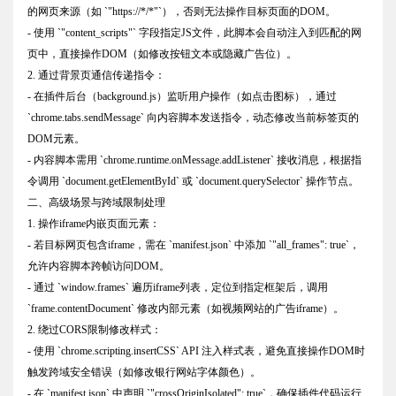
的网页来源（如 `"https://*/*"`），否则无法操作目标页面的DOM。
- 使用 `"content_scripts"` 字段指定JS文件，此脚本会自动注入到匹配的网
页中，直接操作DOM（如修改按钮文本或隐藏广告位）。
2. 通过背景页通信传递指令：
- 在插件后台（background.js）监听用户操作（如点击图标），通过
`chrome.tabs.sendMessage` 向内容脚本发送指令，动态修改当前标签页的
DOM元素。
- 内容脚本需用 `chrome.runtime.onMessage.addListener` 接收消息，根据指
令调用 `document.getElementById` 或 `document.querySelector` 操作节点。
二、高级场景与跨域限制处理
1. 操作iframe内嵌页面元素：
- 若目标网页包含iframe，需在 `manifest.json` 中添加 `"all_frames": true`，
允许内容脚本跨帧访问DOM。
- 通过 `window.frames` 遍历iframe列表，定位到指定框架后，调用
`frame.contentDocument` 修改内部元素（如视频网站的广告iframe）。
2. 绕过CORS限制修改样式：
- 使用 `chrome.scripting.insertCSS` API 注入样式表，避免直接操作DOM时
触发跨域安全错误（如修改银行网站字体颜色）。
- 在 `manifest.json` 中声明 `"crossOriginIsolated": true`，确保插件代码运行