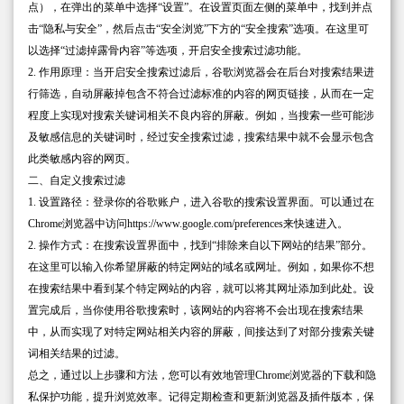
点），在弹出的菜单中选择“设置”。在设置页面左侧的菜单中，找到并点
击“隐私与安全”，然后点击“安全浏览”下方的“安全搜索”选项。在这里可
以选择“过滤掉露骨内容”等选项，开启安全搜索过滤功能。
2. 作用原理：当开启安全搜索过滤后，谷歌浏览器会在后台对搜索结果进
行筛选，自动屏蔽掉包含不符合过滤标准的内容的网页链接，从而在一定
程度上实现对搜索关键词相关不良内容的屏蔽。例如，当搜索一些可能涉
及敏感信息的关键词时，经过安全搜索过滤，搜索结果中就不会显示包含
此类敏感内容的网页。
二、自定义搜索过滤
1. 设置路径：登录你的谷歌账户，进入谷歌的搜索设置界面。可以通过在
Chrome浏览器中访问https://www.google.com/preferences来快速进入。
2. 操作方式：在搜索设置界面中，找到“排除来自以下网站的结果”部分。
在这里可以输入你希望屏蔽的特定网站的域名或网址。例如，如果你不想
在搜索结果中看到某个特定网站的内容，就可以将其网址添加到此处。设
置完成后，当你使用谷歌搜索时，该网站的内容将不会出现在搜索结果
中，从而实现了对特定网站相关内容的屏蔽，间接达到了对部分搜索关键
词相关结果的过滤。
总之，通过以上步骤和方法，您可以有效地管理Chrome浏览器的下载和隐
私保护功能，提升浏览效率。记得定期检查和更新浏览器及插件版本，保